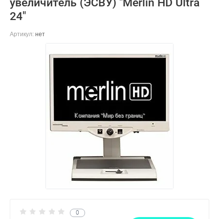
увеличитель (ЭСВУ) "Merlin HD Ultra
24"
Артикул:
нет
0